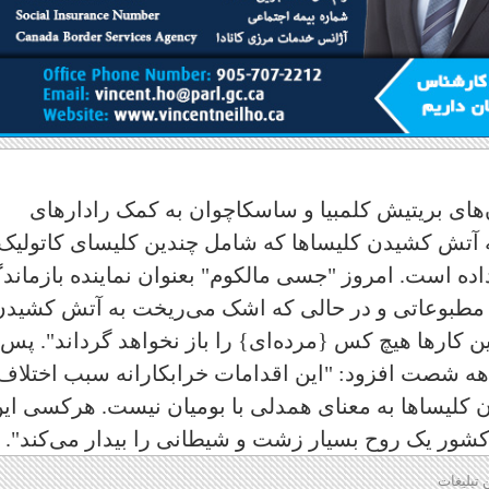
های بریتیش کلمبیا و ساسکاچوان به کمک رادارهای
ه آتش کشیدن کلیساها که شامل چندین کلیسای کاتولیک 
اده است. امروز "جسی مالکوم" بعنوان نماینده بازماند
مطبوعاتی و در حالی که اشک می‌ریخت به آتش کشیدن
 کارها هیچ کس {مرده‌ای} را باز نخواهد گرداند". پس 
ز دهه شصت افزود: "این اقدامات خرابکارانه سبب اختلاف
دن کلیساها به معنای همدلی با بومیان نیست. هرکسی ای
ن کشور یک روح بسیار زشت و شیطانی را بیدار می‌کند".
 تبلیغات