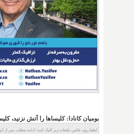
بومیان کانادا: کلیساها را آتش نزنید، کل
لطفا روی عکس تبلیغات زیر کلیک کنید؛ ادامه مطلب پس از این