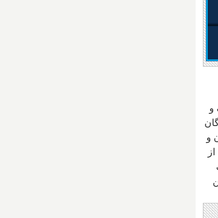
و
گان
 و
از
ن