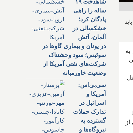
شاهدخت ۱۹
ساله را راهی
پادگان کرد؛
اید
خشکسالی در
آلمان، آتش
در یونان و بیماری گاوها در
به
سوئیس؛ سود وحشتناک
ی
شرکت‌های نفتی آمریکا از
وضعیت خاورمیانه
قل
سی‌بی‌اس:
آمریکا و
اسرائیل در
تدارک حملات
گسترده به
از
نیروگاه‌ها و