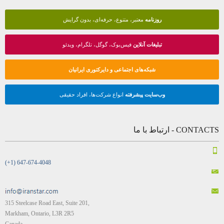
روزنامه
معتبر، متنوع، حرفه‌ای، بدون گرایش
تبلیغات آنلاین
فیس‌بوک، گوگل، تلگرام، ویدئو
شبکه‌های اجتماعی و دایرکتوری ایرانیان
وب‌سایت پیشرفته
انواع شرکت‌ها، افراد حقیقی
CONTACTS - ارتباط با ما
(+1) 647-674-4048
315 Steelcase Road East, Suite 201,
Markham, Ontario, L3R 2R5