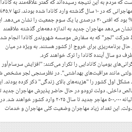
ست که مردم به این نتیجه رسیده‌اند که کمتر علاقه‌مند به کانادا
شدن هستند". در سال ۲۰۲۱، از ساکنان دائمی و مهاجرانی که د
شهروند شدند. این رقم در سال ۲۰۰۱، حدود ۷۵.۱% بود که افتی ۳۰ درصدی یا یک سوم جمعیت را نشان می‌دهد.
شان می‌دهد مهاجران جدید به اندازه دهه‌های گذشته علاقمند
شرکت "لجر" که به سفارش موسسه شهروندی کانادا انجام شد،
ال برنامه‌ریزی برای خروج از کشور هستند. به ویژه در میان
انی‌های بومیان کانادایی را تکرار می‌کنند: "افزایش سرسام‌آور
ولتی مانند مراقبت‌های بهداشتی". در نظرسنجی لجر مشخص ش
 مشکل اول کشور را "هزینه‌های بالای زندگی" ذکر کرده بودند. ای
خالص داخلی، دولت ترودو در حال حاضر پذیرش مهاجران جدید تا
بالاترین سطح در تاریخ کشور است بطوریکه سالیانه ۵۰۰,۰۰۰ مهاجر جدید تا سال ۲۰۲۵ وارد کشور خواهند شد. در
لت، این تعداد زیاد مهاجران وضعیت کلی مهاجران و خدمات