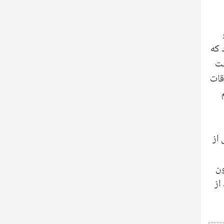
 که
نت
قات
 از
 نام پیلون
از