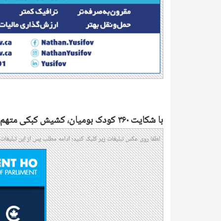
با شکایت ۳۶۰ کودک بومیان، کشیش کبکی متهم به ۲۶ تجاوز ۳.۵ سال زندان می‌شود
لطفا روی عکس تبلیغات زیر کلیک کنید؛ ادامه مطلب پس از این تبلیغات