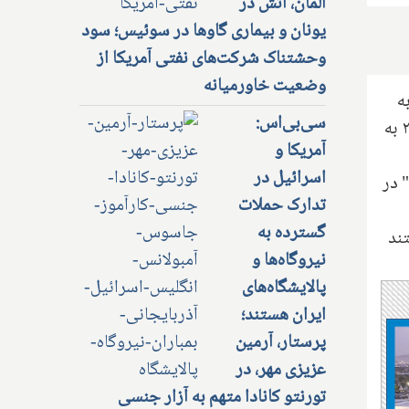
آلمان، آتش در
یونان و بیماری گاوها در سوئیس؛ سود
وحشتناک شرکت‌های نفتی آمریکا از
وضعیت خاورمیانه
ه
سی‌بی‌اس:
زندان شد. حدود ۳۶۰ قربانی علیه گروهی از روحانیون کلیسا و "ژان پیلون" که اکنون ۷۹ سال دارد، در آوریل ۲۰۱۹ به
آمریکا و
اسرائیل در
ولیت" در
تدارک حملات
گسترده به
ند
نیروگاه‌ها و
پالایشگاه‌های
ایران هستند؛
پرستار، آرمین
عزیزی مهر، در
تورنتو کانادا متهم به آزار جنسی