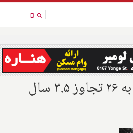
با شکایت ۳۶۰ کودک بومیان، کشیش کبکی متهم به ۲۶ تجاوز ۳.۵ سال