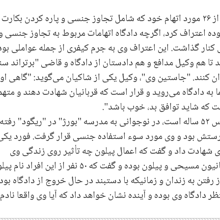
پیلون در دادگاهی در دره "ویلفیلد"، به ۱۲ مورد از ۲۶ مورد اتهام خود که شامل تجاوز جنسی و پاره کردن بکارت
ه اعتراف کرد، اگرچه دادگاه اتهامات مربوط به تجاوز جنسی و
ش کنار گذاشت. این اعتراف وی به جرم کیفری از جمله عواملی بود
تا هم وکیل مدافع و هم دادستان از دادگاه و قاضی "برتراند س
 کنند. "جاستین وی"، وکیل یکی از شاکیان می‌گوید: "گاهی او
 به دادگاه می‌روید و قرار است که قربانیان شهادت دهند و متهم
 که شاید توافق بد، خوب باشد".
"برایان فورد"، از بومیان که اکنون یک افسر پلیس ۵۲ ساله است، در نوجوانی به مدرسه "بورژ" در "ریگود" رفته
 ۸۰، پیلون معلم و سرپرستش بود و وی مورد سوء استفاده جنسی قرار گرفت. فورد یکی
وی شهادت داد و گفت که اعمال پیلون چه تأثیر روی زندگی وی
گذاشته است. فورد تنها یکی از ۳۵۰ قربانی روحانیون مسیحی و پیلون بوده و گفت که ۵۰ نفر از این افراد
 رفتن به زندان و زمانیکه با دستبند در حال خروج از دادگاه بود 
 دادگاه وی بوده و آینده نشان خواهد داد که آیا وی واقعا نادم