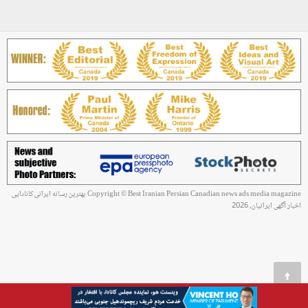
Copyright © Best Iranian Persian Canadian news ads media magazine بهترین رسانه ایرانی کانادایی
اخبار آگهی ایرانیان, 2026