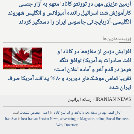
آرمین عزیزی مهر، در تورنتو کانادا متهم به آزار جنسی
کارآموزش شد؛ اسرائیل راننده آمبولانس و انگلیس شهروند
انگلیسی-آذربایجانی جاسوس ایران را دستگیر کردند
پُربیننده‌ترین‌ها
افزایش دزدی از مغازه‌ها در کانادا و
افت صادرات به آمریکا؛ توافق تنگه
هرمز در قدم آخر و آماده اعلان است؛
تقریبا تمامی موشک‌های دوربرد و ۸۰% پدافند آمریکا صرف
ایران شده
IRANIAN NEWS - رسانه ایرانیان
ایران استار
بهترین
مجله
وب
دایرکتوری
ایرانیان کانادا
با
اخبار
اجتماعی
تبلیغات
است
Iran Star
is
best Iranian Persian
News
,
advertising
in
Magazine
,
online
,
Social Business
,
Web
,
Directory