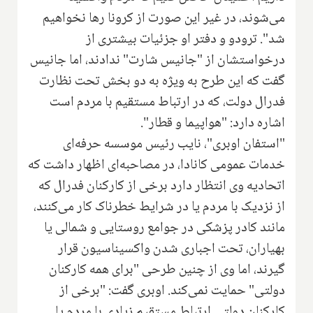
می‌شوند، در غیر این صورت از کرونا رها نخواهیم
شد". ترودو و دفتر او جزئیات بیشتری از
درخواستشان از "جانیس شارت" ندادند، اما جانیس
گفت که این طرح به ویژه به دو بخش تحت نظارت
فدرال دولت، که در ارتباط مستقیم با مردم است
اشاره دارد: "هواپیما و قطار".
"استفان اوبری"، نایب رئیس موسسه حرفه‌ای
خدمات عمومی کانادا، در مصاحبه‌ای اظهار داشت که
اتحادیه وی انتظار دارد برخی از کارکنان فدرال که
از نزدیک با مردم یا در شرایط خطرناک کار می‌کنند،
مانند کادر پزشکی در جوامع روستایی و شمالی یا
بهیاران، تحت اجباری شدن واکسیناسیون قرار
گیرند، اما وی از چنین طرحی "برای همه کارکنان
دولتی" حمایت نمی‌کند. اوبری گفت: "برخی از
کارکنان دولتی ارتباط مستقیم زیادی با مردم یا