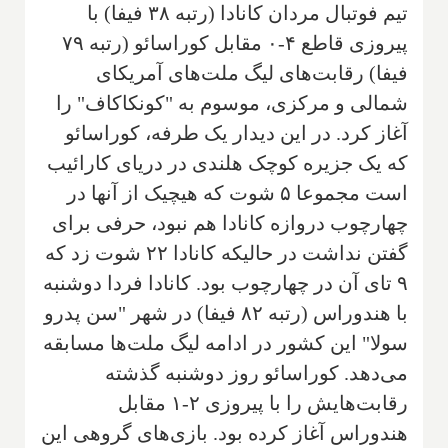
تیم فوتبال مردان کانادا (رتبه ۳۸ فیفا) با
پیروزی قاطع ۴-۰ مقابل کوراسائو (رتبه ۷۹
فیفا) رقابت‌های لیگ ملت‌های آمریکای
شمالی و مرکزی، موسوم به "کونکاکاف" را
آغاز کرد. در این دیدار یک طرفه، کوراسائو
که یک جزیره کوچک هلندی در دریای کارائیب
است مجموعا ۵ شوت که هیچیک از آنها در
چهارچوب دروازه کانادا هم نبود، حرفی برای
گفتن نداشت در حالیکه کانادا ۲۲ شوت زد که
۹ تای آن در چهارچوب بود. کانادا فردا دوشنبه
با هندوراس (رتبه ۸۲ فیفا) در شهر "سن پدرو
سولا" این کشور در ادامه لیگ ملت‌ها مسابقه
می‌دهد. کوراسائو روز دوشنبه گذشته
رقابت‌هایش را با پیروزی ۲-۱ مقابل
هندوراس آغاز کرده بود. بازی‌های گروهی این