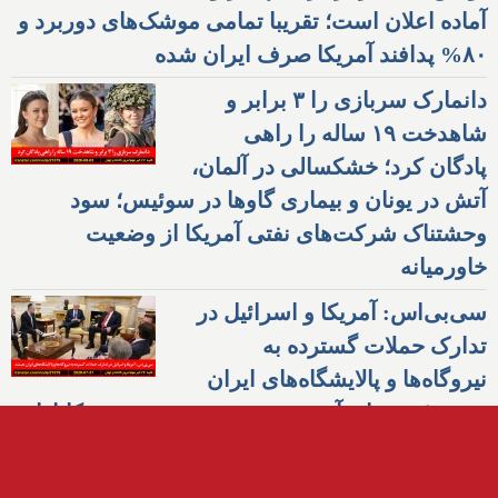
آماده اعلان است؛ تقریبا تمامی موشک‌های دوربرد و
۸۰% پدافند آمریکا صرف ایران شده
دانمارک سربازی را ۳ برابر و
شاهدخت ۱۹ ساله را راهی
پادگان کرد؛ خشکسالی در آلمان،
آتش در یونان و بیماری گاوها در سوئیس؛ سود
وحشتناک شرکت‌های نفتی آمریکا از وضعیت
خاورمیانه
سی‌بی‌اس: آمریکا و اسرائیل در
تدارک حملات گسترده به
نیروگاه‌ها و پالایشگاه‌های ایران
هستند؛ پرستار، آرمین عزیزی مهر، در تورنتو کانادا
متهم به آزار جنسی کارآموزش شد؛ اسرائیل راننده
آمبولانس و انگلیس شهروند انگلیسی-آذربایجانی