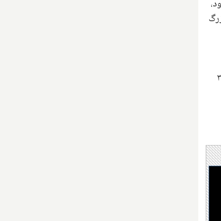
د،
زرگ
انتهای گروه نیز حذف شدند. هر دو تیم ملی کانادا و ایران در همین مرحله گروهی حذف شدند؛ ایران با ۳ بازی و ۳