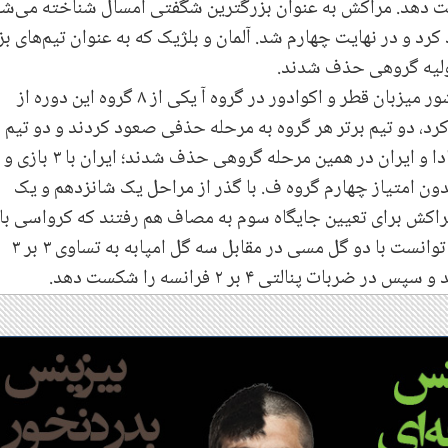
ت دهد. مراکش به عنوان بزرگترین شگفتی امسال شناخته می‌شو
کرد و در نهایت چهارم شد. آلمان و بلژیک که به عنوان تیم‌های ب
اولیه گروهی حذف شدند.
جام جهانی ۲۰۲۲ در ۲۰ نوامبر با مسابقه میان کشور میزبان قطر و اکوادور در گروه آ یکی از ۸ گروه این دوره از
کرد، دو تیم برتر هر گروه به مرحله حذفی صعود کردند و دو تیم
ب شد و کانادا با ۳ شکست و بدون امتیاز چهارم گروه ف. با گذر از مراحل یک شانزدهم و یک
راکش برای تعیین جایگاه سوم به مصاف هم رفتند که کرواسی با
نتیجه ۲-۱ پیروز شد و امروز در فینال، آرژانتین توانست با دو گل مسی در مقابل سه گل امپابه به تساوی ۳ بر ۳
پنالتی ۴ بر ۲ فرانسه را شکست دهد.