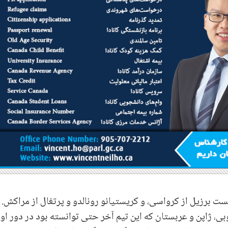
ت برزیل از کرواسی، و کریستیانو رونالدو و پرتغال از مراکش.
، ژاپن و عربستان که این تیم آخر حتی توانسته بود در دور او