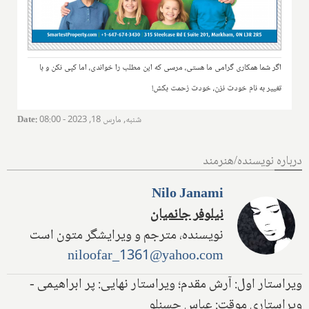
اگر شما همکاری گرامی ما هستی، مرسی که این مطلب را خواندی، اما کپی نکن و با
تغییر به نام خودت نزن، خودت زحمت بکش!
شنبه, مارس 18, 2023 - 08:00
:
Date
درباره نویسنده/هنرمند
Nilo Janami
نیلوفر جانمیان
نویسنده، مترجم و ویرایشگر متون است
niloofar_1361@yahoo.com
ویراستار اول: آرش مقدم؛ ویراستار نهایی: پر ابراهیمی -
ویراستاری موقت: عباس حسنلو