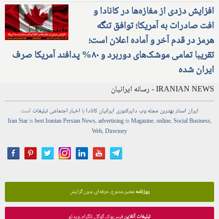
افزایش دزدی از مغازه‌ها در کانادا و
افت صادرات به آمریکا؛ توافق تنگه
هرمز در قدم آخر و آماده اعلان است؛
تقریبا تمامی موشک‌های دوربرد و ۸۰% پدافند آمریکا صرف
ایران شده
IRANIAN NEWS - رسانه ایرانیان
ایران استار
بهترین
مجله
وب
دایرکتوری
ایرانیان کانادا
با
اخبار
اجتماعی
تبلیغات
است
Iran Star
is
best Iranian Persian
News
,
advertising
in
Magazine
,
online
,
Social Business
,
Web
,
Directory
روزنامه
معتبر، متنوع، حرفه‌ای، بدون گرایش
تبلیغات آنلاین
فیس‌بوک، گوگل، تلگرام، ویدئو