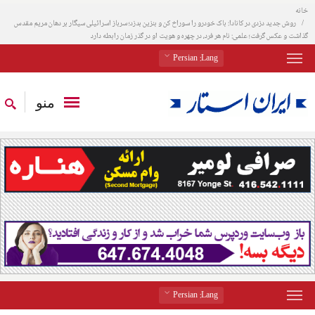
خانه
روش جدید دزدی در کانادا: باک خودرو را سوراخ کن و بنزین بدزد؛ سرباز اسرائیلی سیگار بر دهان مریم مقدس
گذاشت و عکس گرفت؛ علمی: نام هر فرد، در چهره و هویت او در گذر زمان رابطه دارد
: Persian
Lang
منو
: Persian
Lang