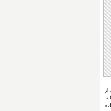
از
یه
ده