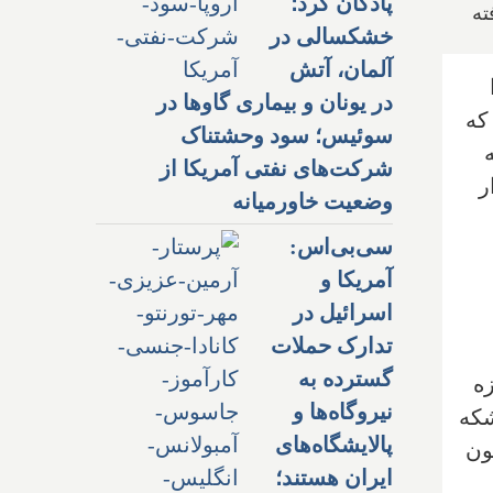
پادگان کرد؛
خشکسالی در
آلمان، آتش
در یونان و بیماری گاوها در
که
سوئیس؛ سود وحشتناک
ن بشکه
شرکت‌های نفتی آمریکا از
ستان تولید خود را ۱۷۰ هزار
وضعیت خاورمیانه
سی‌بی‌اس:
آمریکا و
اسرائیل در
تدارک حملات
گسترده به
ه
نیروگاه‌ها و
شکه
پالایشگاه‌های
ون
ایران هستند؛