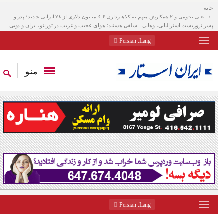
خانه
علی نجومی و ۲ همکارش متهم به کلاهبرداری ۶.۶ میلیون دلاری از ۲۸ ایرانی شدند؛ پدر و
پسر تروریست استرالیایی، وهابی - سلفی هستند؛ هوای عجیب و غریب در تورنتو، ایران و دوبی
: Persian
Lang
منو
: Persian
Lang