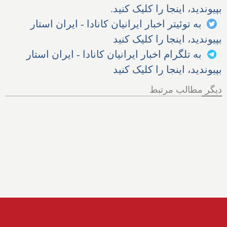
بپیوندید، اینجا را کلیک کنید.
به توئیتر اخبار ایرانیان کانادا - ایران استار
بپیوندید، اینجا را کلیک کنید
به تلگرام اخبار ایرانیان کانادا - ایران استار
بپیوندید، اینجا را کلیک کنید
دیگر مطالب مرتبط
دانمارک سربازی را ۳ برابر و
شاهدخت ۱۹ ساله را راهی
پادگان کرد؛ خشکسالی در
آلمان، آتش در یونان و بیماری
گاوها در سوئیس؛ سود
وحشتناک شرکت‌های نفتی
آمریکا از وضعیت خاورمیانه