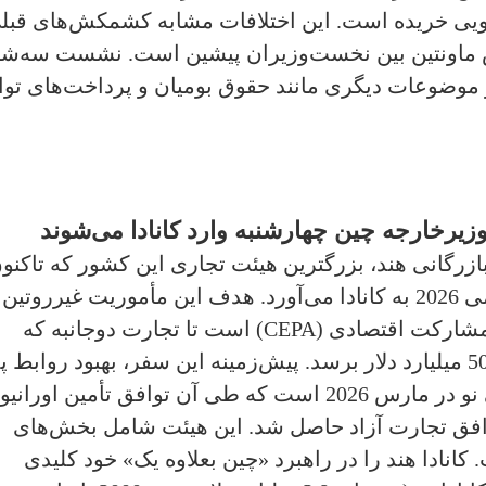
ابویی خریده است. این اختلافات مشابه کشمکش‌های قبل
 ماونتین بین نخست‌وزیران پیشین است. نشست سه‌شن
 موضوعات دیگری مانند حقوق بومیان و پرداخت‌های توا
وزیرخارجه چین چهارشنبه وارد کانادا می‌شوند
زرگانی هند، بزرگترین هیئت تجاری این کشور که تاکنو
به هر مقصدی اعزام شده را از 25 تا 27 می 2026 به کانادا می‌آورد. هدف این مأموریت غیرروتین
دیپلماتیک، پیشبرد مذاکرات توافق جامع مشارکت اقتصادی (CEPA) است تا تجارت دوجانبه که
هم‌اکنون 10 میلیارد دلار است تا 2030 به 50 میلیارد دلار برسد. پیش‌زمینه این سفر، بهبود روا
از سفر نخست‌وزیر مارک کارنی به دهلی نو در مارس 2026 است که طی آن توافق تأمین اوران
ی توافق تجارت آزاد حاصل شد. این هیئت شامل بخش‌های
انادا هند را در راهبرد «چین بعلاوه یک» خود کلیدی