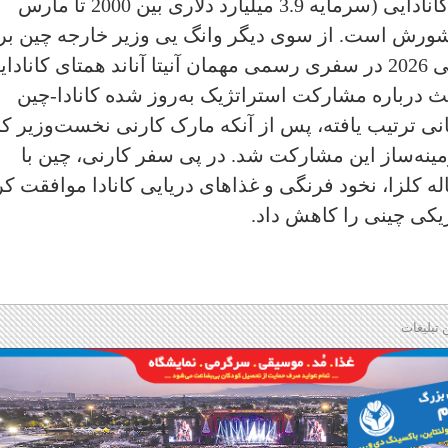
می‌داند و هند نیز با جذب سرمایه‌گذاران کانادایی (سرمایه 3.9 میلیارد دلاری بین 2000 تا مارس
از کشورش است. از سوی دیگر وانگ یی وزیر خارجه چین بر
اولین بار در یک دهه گذشته، از 28 تا 30 می 2026 در سفری رسمی مهمان آنیتا آناند همتای کاناد
بحث درباره مشارکت استراتژیک به‌روز شده کانادا-چین
ی ترتیب یافته، پس از آنکه مارک کارنی نخست‌وزیر کان
 به پکن زمینه‌ساز این مشارکت شد. در پی سفر کارنی، چین با
 کلزا، نخود فرنگی و غذاهای دریایی کانادا موافقت کر
ریکی چینی را کاهش داد.
 تبلیغات