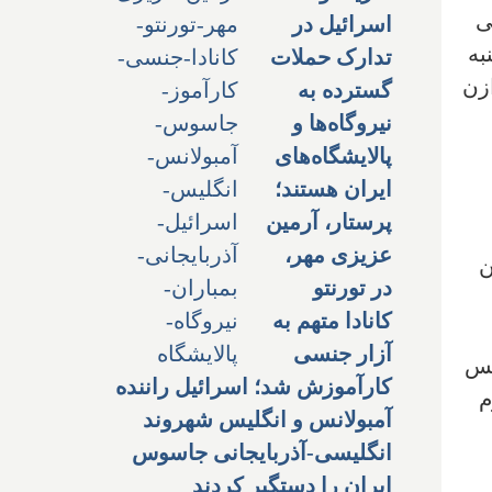
ی
اسرائیل در
به
تدارک حملات
زن
گسترده به
نیروگاه‌ها و
پالایشگاه‌های
ایران هستند؛
پرستار، آرمین
عزیزی مهر،
ن
در تورنتو
کانادا متهم به
آزار جنسی
بط پس
کارآموزش شد؛ اسرائیل راننده
یوم
آمبولانس و انگلیس شهروند
انگلیسی-آذربایجانی جاسوس
ایران را دستگیر کردند