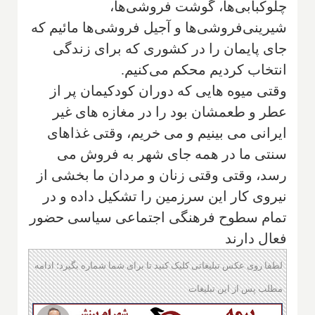
چلوكبابی‌ها، گوشت فروشی‌ها،
شيرينى‌فروشى‌ها و آجيل فروشی‌ها مائيم كه
جاى پایمان را در كشورى كه براى زندگى
انتخاب كرديم محكم مى‌كنيم.
وقتى ميوه هايى كه دوران كودكيمان پر از
عطر و طعمشان بود را در مغازه هاى غير
ايرانى مى بينيم و مى خريم، وقتى غذاهاى
سنتى ما در همه جاى شهر به فروش مى
رسد، وقتى وقتى زنان و مردان ما بخشى از
نيروى كار اين سرزمين را تشكيل داده و در
تمام سطوح فرهنگى اجتماعى سياسى حضور
فعال دارند
لطفا روی عکس تبلیغاتی کلیک کنید تا برای شما شماره بگیرد؛ ادامه
مطلب پس از این تبلیغات