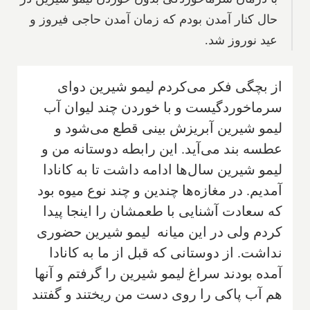
حال كنار آمدن بودم كه زمان آمدن حاجى فيروز و
عيد نوروز شد.
از بچگى فكر مى‌كردم ليمو شيرين دواى
سرماخوردگيست و با خوردن چند ليوان آب
ليمو شيرين آبريزش بينى قطع مى‌شود و
عطسه بند مى‌آيد. اين رابطه دوستانه من و
ليمو شيرين سال‌ها ادامه داشت تا به كانادا
آمديم. در مغازه‌ها چندين و چند نوع ميوه بود
كه سعادت آشنايى با طعمشان را اينجا پيدا
كردم ولى در اين ميانه ليمو شيرين حضورى
نداشت. از دوستانى كه قبل از ما به كانادا
آمده بودند سراغ ليمو شيرين را گرفتم و آنها
هم آب پاكى را روى دست من ريختند و گفتند