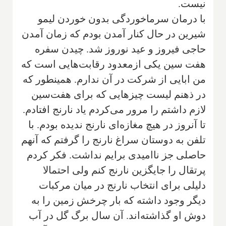
نيست.
با درمان سرماخوردگى بدون خوردن ليمو
شيرين در حال كنار آمدن بودم كه زمان آمدن
حاجى فيروز و عيد نوروز شد. چيدن سفره
هفت سين يكى ازمعدود رقابت‌هايى است كه
من ابايى از شركت در آن ندارم. همينطور كه
در ذهنم ليست چيزهايى كه براى هفت‌سين
لازم داشتم را مرور مى‌كردم ياد نارنج افتادم.
تا آنروز در هيچ مغازه‌اى نارنج نديده بودم. با
تلفن به دوستان سراغ نارنج را گرفتم كه آنهم
حاصلى جز نااميدى برايم نداشت. فكر كردم
پرتقال را جايگزين نارنج كنم ولى احتمالا
دليلى براى انتخاب نارنج در ميان مركبات
ديگر وجود داشته كه بار چرخش زمين را به
دوش او گذاشته‌اند. آن سال برگ گل در آب