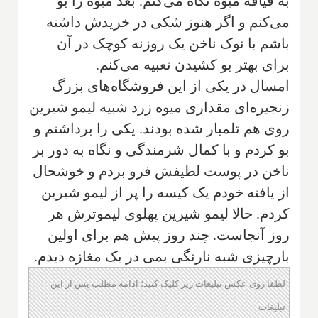
به قيافه ميوه نگاه مى‌كنم. بعد ميوه را بو
مى‌كنم و اگر هنوز شكى در خريدش داشته
باشم با نوک ناخن يک روزنه كوچک در آن
براى بهتر بو كشيدن تعبيه مى‌كنم.
امسال در يكى از اين فروشگاه‌هاى بزرگ
زنجيره‌اى مقدارى ميوه زرد شبيه ليمو شيرين
روى هم تلمبار شده بودند. يكى را برداشتم و
بو كردم و با كمال شرمندگى و نگاه به دور بر
ناخن در پوست لطيفش فرو بردم و خوشحال
از يافته خودم يک كيسه را پر از ليمو شيرين
كردم. حالا ليمو شيرين پهلوى ليمو‌ترش هر
روز آنجاست. چند روز پيش هم براى اولين
بارچيزى شبه نارنگى بمى در يک مغازه ديدم.
لطفا روی عکس تبلیغات زیر کلیک کنید؛ ادامه مطلب پس از این
تبلیغات