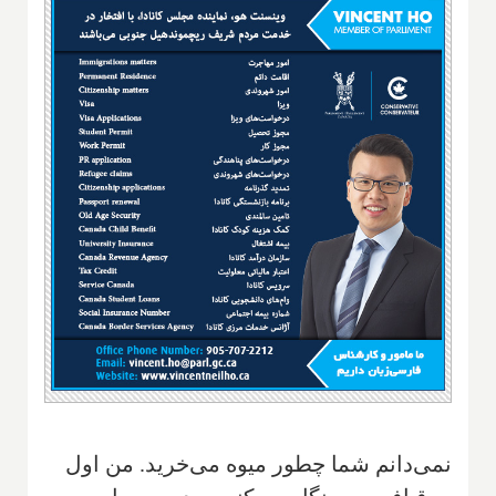
نمى‌دانم شما چطور ميوه مى‌خريد. من اول