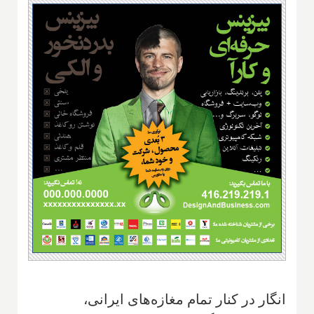
انگار در كنار تمام مغازه‌هاى ايرانى،