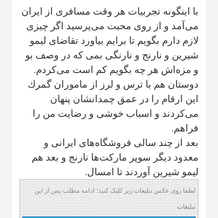
با اينگونه تجربيات هر وقت مسافرى از ايران
مى‌آمد و از روى محبت مى‌پرسيد اگر چيزى
لازم دارم بگويم تا برايم بياورد تقاضاى ليمو
شيرين و نارنج و نارنگى بمى كه در وصف بو
و مزه‌اش هر چه بگويم كم است مى‌كردم.
دوستان هم با ترس و لرز از ماموران گمرك
اين ارقام را در عمق چمدانشان پنهان
مى‌كردند و اسباب خوشى و رضايت من را
فراهم.
بعد از چند سالى فروشگاه‌هاى ايرانى و
معدود ديگر سوپر ماركت‌ها نارنج و بعد هم
ليمو شيرين آوردند تا امسال.
لطفا روی عکس تبلیغات زیر کلیک کنید؛ ادامه مطلب پس از این
تبلیغات