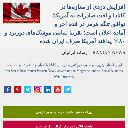
افزایش دزدی از مغازه‌ها در
کانادا و افت صادرات به آمریکا؛
توافق تنگه هرمز در قدم آخر و
آماده اعلان است؛ تقریبا تمامی موشک‌های دوربرد و
۸۰% پدافند آمریکا صرف ایران شده
IRANIAN NEWS - رسانه ایرانیان
ایران استار
بهترین
مجله
وب
دایرکتوری
ایرانیان کانادا
با
اخبار
اجتماعی
تبلیغات
است
Iran Star
is
best Iranian Persian
News
,
advertising
in
Magazine
,
online
,
Social Business
,
Web
,
Directory
روزنامه
معتبر، متنوع، حرفه‌ای، بدون گرایش
تبلیغات آنلاین
فیس‌بوک، گوگل، تلگرام، ویدئو