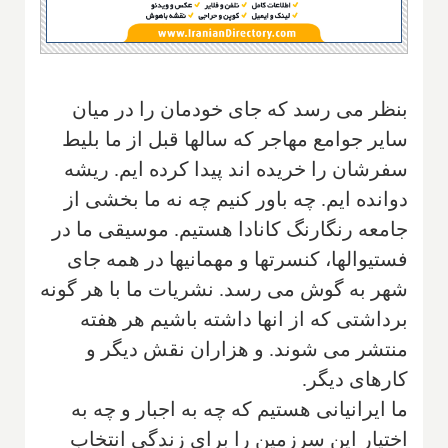
بنظر مى رسد كه جاى خودمان را در ميان
ساير جوامع مهاجر كه سالها قبل از ما بليط
سفرشان را خريده اند پيدا كرده ايم. ريشه
دوانده ايم. چه باور كنيم چه نه ما بخشى از
جامعه رنگارنگ كانادا هستيم. موسيقى ما در
فستيوالها، كنسرتها و مهمانيها در همه جاى
شهر به گوش مى رسد. نشريات ما با هر گونه
برداشتى كه از انها داشته باشيم هر هفته
منتشر مى شوند. و هزاران نقش ديگر و
كارهاى ديگر.
ما ايرانيانى هستيم كه چه به اجبار و چه به
اختيار اين سرزمين را براى زندگى انتخاب