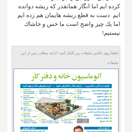
كرده ايم اما انگار همانقدر كه ريشه دوانده
ايم دست به قطع ريشه هايمان هم زده ايم
اما يك چيز واضح است ما خس و خاشاك
نيستيم!
لطفا روی عکس تبلیغات زیر کلیک کنید؛ ادامه مطلب پس از این
تبلیغات