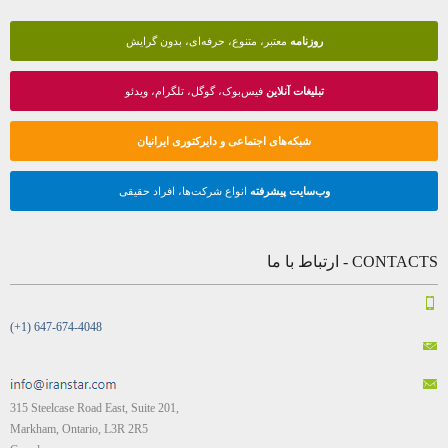
روزنامه
معتبر، متنوع، حرفه‌ای، بدون گرایش
تبلیغات آنلاین
فیس‌بوک، گوگل، تلگرام، ویدئو
شبکه‌های اجتماعی و دایرکتوری ایرانیان
وب‌سایت پیشرفته
انواع شرکت‌ها، افراد حقیقی
CONTACTS - ارتباط با ما
(+1) 647-674-4048
315 Steelcase Road East, Suite 201,
Markham, Ontario, L3R 2R5