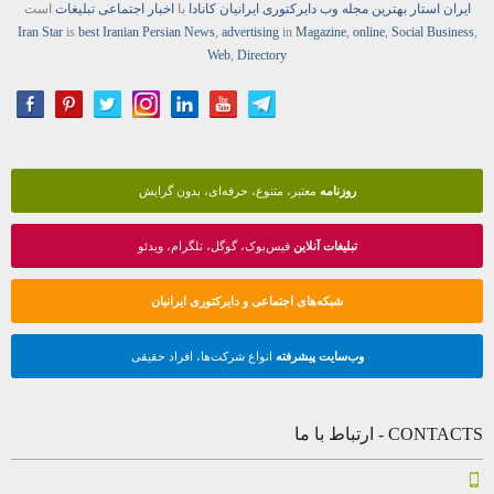
ایران استار
بهترین
مجله
وب
دایرکتوری
ایرانیان کانادا
با
اخبار
اجتماعی
تبلیغات
است
Iran Star
is
best Iranian Persian
News
,
advertising
in
Magazine
,
online
,
Social Business
,
Web
,
Directory
روزنامه
معتبر، متنوع، حرفه‌ای، بدون گرایش
تبلیغات آنلاین
فیس‌بوک، گوگل، تلگرام، ویدئو
شبکه‌های اجتماعی و دایرکتوری ایرانیان
وب‌سایت پیشرفته
انواع شرکت‌ها، افراد حقیقی
CONTACTS - ارتباط با ما