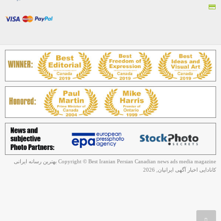
Copyright © Best Iranian Persian Canadian news ads media magazine بهترین رسانه ایرانی
کانادایی اخبار آگهی ایرانیان, 2026