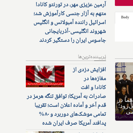
آرمین عزیزی مهر، در تورنتو کانادا
متهم به آزار جنسی کارآموزش شد؛
Body
اسرائیل راننده آمبولانس و انگلیس
شهروند انگلیسی-آذربایجانی
جاسوس ایران را دستگیر کردند
پُربیننده‌ترین‌ها
افزایش دزدی از
مغازه‌ها در
کانادا و افت
صادرات به آمریکا؛ توافق تنگه هرمز در
ه ورزشی هما در
قدم آخر و آماده اعلان است؛ تقریبا
به پیش می‌رود؛
ی و دورهمی
تمامی موشک‌های دوربرد و ۸۰%
پدافند آمریکا صرف ایران شده