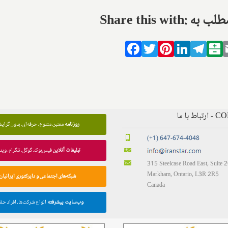
ال این مطلب به
Facebook
Twitter
Pinterest
LinkedIn
Tele
B
 با ما
روزنامه
معتبر، متنوع، حرفه‌ای، بدون گرای
(+1) 647-674-4048
تبلیغات آنلاین
فیس‌بوک، گوگل، تلگرام، وید
315 Steelcase Road East, Suite 
Markham, Ontario, L3R 2R5
شبکه‌های اجتماعی و دایرکتوری ایرانیان
Canada
وب‌سایت پیشرفته
انواع شرکت‌ها، افراد حق