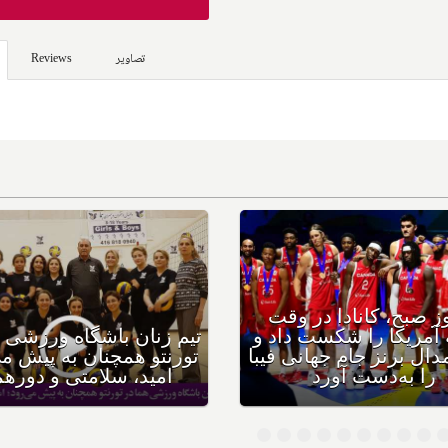
تصاویر
Reviews
امروز صبح، کانادا در وقت
اضافه آمریکا را شکست داد و
تیم زنان باشگا
اولین مدال برنز جام جهانی فیبا
تورنتو همچنان 
را به‌دست آورد
امید، سلامت