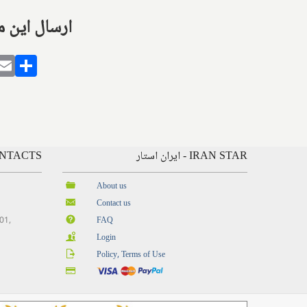
Share this with: ارس
gram
alatarin
Email
Share
IRAN STAR - ایران استار
CONTACTS - ارتباط
About us
Contact us
201,
FAQ
Login
Policy, Terms of Use