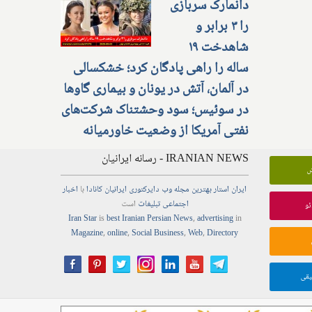
دانمارک سربازی
را ۳ برابر و
شاهدخت ۱۹
ساله را راهی پادگان کرد؛ خشکسالی
در آلمان، آتش در یونان و بیماری گاوها
در سوئیس؛ سود وحشتناک شرکت‌های
نفتی آمریکا از وضعیت خاورمیانه
IRANIAN NEWS - رسانه ایرانیان
ش
ایران استار
بهترین
مجله
وب
دایرکتوری
ایرانیان کانادا
با
اخبار
اجتماعی
تبلیغات
است
ئو
Iran Star
is
best Iranian Persian
News
,
advertising
in
Magazine
,
online
,
Social Business
,
Web
,
Directory
یقی