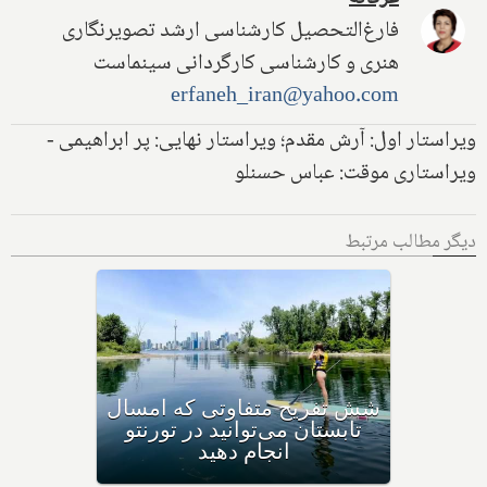
فارغ‌التحصیل کارشناسی ارشد تصویرنگاری
هنری و کارشناسی کارگردانی سینماست
erfaneh_iran@yahoo.com
ویراستار اول: آرش مقدم؛ ویراستار نهایی: پر ابراهیمی -
ویراستاری موقت: عباس حسنلو
دیگر مطالب مرتبط
زیردریایی گردشگران تایتانیک،
در نزدیکی آن و سواحل
نیوفاندلند کانادا ناپدید شد