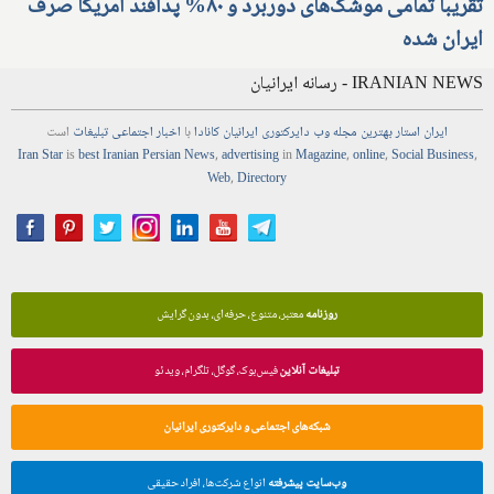
تقریبا تمامی موشک‌های دوربرد و ۸۰% پدافند آمریکا صرف
ایران شده
IRANIAN NEWS - رسانه ایرانیان
ایران استار
بهترین
مجله
وب
دایرکتوری
ایرانیان کانادا
با
اخبار
اجتماعی
تبلیغات
است
Iran Star
is
best Iranian Persian
News
,
advertising
in
Magazine
,
online
,
Social Business
,
Web
,
Directory
روزنامه
معتبر، متنوع، حرفه‌ای، بدون گرایش
تبلیغات آنلاین
فیس‌بوک، گوگل، تلگرام، ویدئو
شبکه‌های اجتماعی و دایرکتوری ایرانیان
وب‌سایت پیشرفته
انواع شرکت‌ها، افراد حقیقی