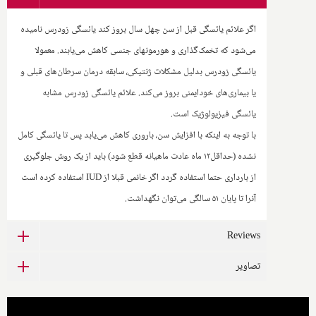
اگر علائم یائسگی قبل از سن چهل سال بروز کند یائسگی زودرس نامیده
می‌شود که تخمک‌گذاری و هورمونهای جنسی کاهش می‌یابند. معمولا
یائسگی زودرس بدلیل مشکلات ژنتیکی، سابقه درمان سرطان‌های قبلی و
یا بیماری‌های خودایمنی بروز می‌کند. علائم یائسگی زودرس مشابه
یائسگی فیزیولوژیک است.
با توجه به اینکه با افزایش سن، باروری کاهش می‌یابد پس تا یائسگی کامل
نشده (حداقل۱۲ ماه عادت ماهیانه قطع شود) باید از یک روش جلوگیری
از بارداری حتما استفاده گردد اگر خانمی قبلا از IUD استفاده کرده است
آنرا تا پایان ۵۱ سالگی می‌توان نگهداشت.
Reviews
تصاویر