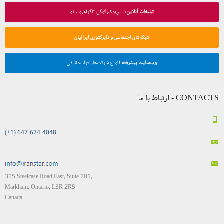
تبلیغات آنلاین
فیس‌بوک، گوگل، تلگرام، ویدئو
شبکه‌های اجتماعی و دایرکتوری ایرانیان
وب‌سایت پیشرفته
انواع شرکت‌ها، افراد حقیقی
CONTACTS - ارتباط با ما
(+1) 647-674-4048
315 Steelcase Road East, Suite 201,
Markham, Ontario, L3R 2R5
Canada