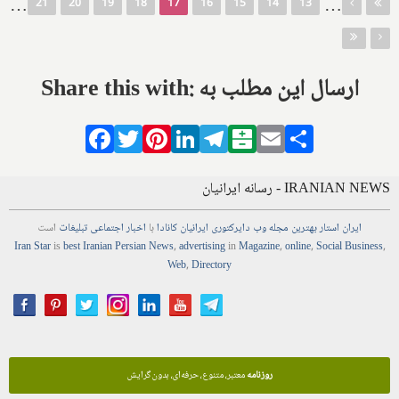
…
…
21
20
19
18
17
16
15
14
13
Share this with: ارسال این مطلب به
Facebook
Twitter
Pinterest
LinkedIn
Telegram
Balatarin
Email
Share
IRANIAN NEWS - رسانه ایرانیان
ایران استار
بهترین
مجله
وب
دایرکتوری
ایرانیان کانادا
با
اخبار
اجتماعی
تبلیغات
است
Iran Star
is
best Iranian Persian
News
,
advertising
in
Magazine
,
online
,
Social Business
,
Web
,
Directory
روزنامه
معتبر، متنوع، حرفه‌ای، بدون گرایش