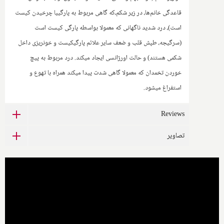
قاعدگی خانم‌ها، در زیر شکم،که گاهی مربوط به پارگییا چرخیدن کیست
است)، درد شدید ناگهانی که معمولا بواسطه پارگی کیست است
(سرگیجه، طپش قلب و ضعف سایر علائم پارگیکیست و خونریزی داخل
شکمی هستند) و حالت اورژانسی ایجاد میکند. درد مربوط به پیچ
خوردن تخمدان که معمولا گاهی شدت پیدا میکند همراه با تهوع و
استفراغ میشود.
Reviews
تصاویر