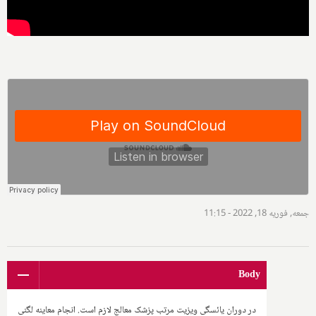
جمعه, فوریه 18, 2022 - 11:15
Body
در دوران یائسگی ویزیت مرتب پزشک معالج لازم است. انجام معاینه لگنی