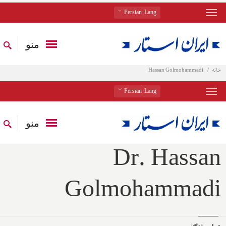
: Persian
Lang
منو
خانه
Hassan Golmohammadi
: Persian
Lang
منو
Dr. Hassan
Golmohammadi