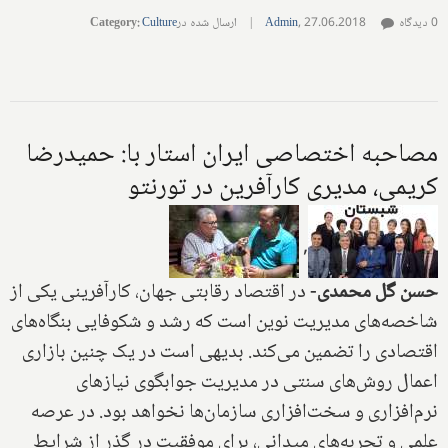
0 دیدگاه
27.06.2018
,
Admin
|
ارسال شده در
Culture
:
Category
مصاحبه اختصاصی ایران استار با: حمیدرضا
کریمی، مدیری کارآفرین‌ در تورنتو
,
حسن گل محمدی-
در اقتصاد رقابتی جهان، کارآفرینی یکی از
شاخصه‌های مدیریت نوین است که رشد و شکوفایی بنگاه‌های
اقتصادی را تضمین می‌کند. بدیهی است در یک چنین بازاری
اعمال روش‌های سنتی در مدیریت جوابگوی نیازهای
نرم‌افزاری و سخت‌افزاری سازمان‌ها نخواهد بود. در عرصه
علمی و تجربه‌‌های میدانی، برای موفقیت در گذر از شرایط