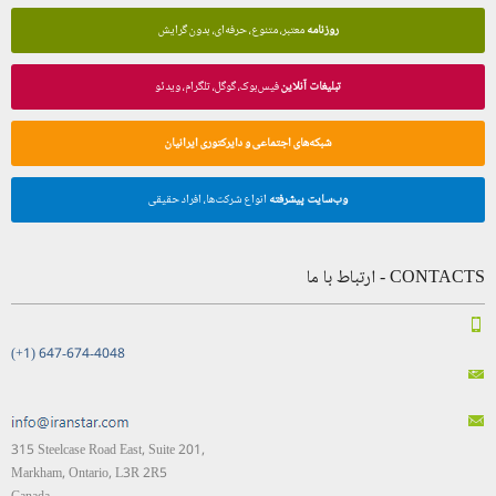
روزنامه
معتبر، متنوع، حرفه‌ای، بدون گرایش
تبلیغات آنلاین
فیس‌بوک، گوگل، تلگرام، ویدئو
شبکه‌های اجتماعی و دایرکتوری ایرانیان
وب‌سایت پیشرفته
انواع شرکت‌ها، افراد حقیقی
CONTACTS - ارتباط با ما
(+1) 647-674-4048
315 Steelcase Road East, Suite 201,
Markham, Ontario, L3R 2R5