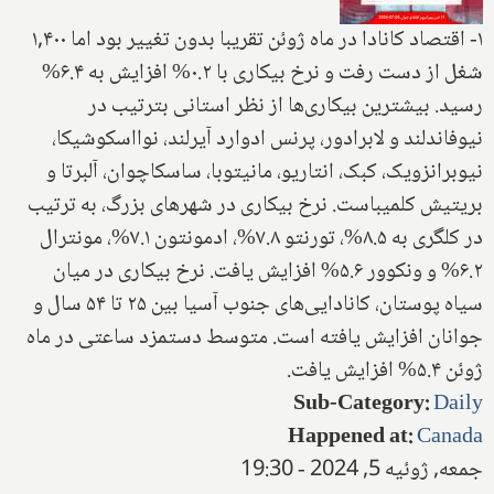
۱- اقتصاد کانادا در ماه ژوئن تقریبا بدون تغییر بود اما ۱,۴۰۰
شغل از دست رفت و نرخ بیکاری با ۰.۲% افزایش به ۶.۴%
رسید. بیشترین بیکاری‌ها از نظر استانی بترتیب در
نیوفاندلند و لابرادور، پرنس ادوارد آیرلند، نوااسکوشیکا،
نیوبرانزویک، کبک، انتاریو، مانیتوبا، ساسکاچوان، آلبرتا و
بریتیش کلمیباست. نرخ بیکاری در شهرهای بزرگ، به ترتیب
در کلگری به ۸.۵%، تورنتو ۷.۸%، ادمونتون ۷.۱%، مونترال
۶.۲% و ونکوور ۵.۶% افزایش یافت. نرخ بیکاری در میان
سیاه پوستان، کانادایی‌های جنوب آسیا بین ۲۵ تا ۵۴ سال و
جوانان افزایش یافته است. متوسط دستمزد ساعتی در ماه
ژوئن ۵.۴% افزایش یافت.
Sub-Category
:
Daily
Happened at
:
Canada
جمعه, ژوئیه 5, 2024 - 19:30