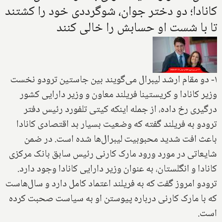
کانادا؛ دو دختر جوان، شوگرددی خود را کشتند
تا با شست او حسابش را خالی کنند
۱- دو مقام ارشد لیبرال می‌گویند بین جاستین ترودو نخست
وزیر کانادا و کریستینا فریلند معاون و وزیر دارایی کشور
درگیری رخ داده، از جمله اینکه کیتی تلفورد رئیس دفتر
ترودو به فریلند گفته که وضعیت بسیار بد اقتصادی کانادا
باعث افت شدید محبوبیت لیبرال‌ها شده است. در ضمن
شایعاتی در مورد ورود مارک کارنی رئیس سابق بانک مرکزی
کانادا و انگلستان، به عنوان وزیر دارایی کانادا وجود دارد.
ترودو امروز گفت که به فریلند اعتماد کامل دارد و سال‌هاست
که با مارک کارنی درباره پیوستن او به سیاست صحبت کرده
است.