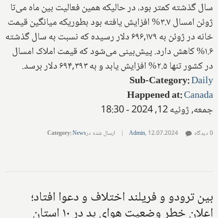
سال گذشته کمتر بود، در حالیکه همین فعالیت بین ماه می‌تا
ژوئن امسال ۳.۷% افزایش یافته بود بطوریکه میانگین قیمت
خانه در ژوئن به ۶۹۶,۱۷۹ دلار رسیده که نسبت به سال گذشته
۱.۶% کاهش دارد. پیش‌بینی می‌شود که قیمت املاک امسال
در کشور تنها ۲.۵% افزایش یابد و به ۶۹۴,۳۹۳ دلار برسد.
Sub-Category
:
Daily
Happened at
:
Canada
جمعه, ژوئیه 12, 2024 - 18:30
0 دیدگاه
12.07.2024
,
Admin
|
ارسال شده در
News
:
Category
بین ترودو و فریلند اختلاف و دعوا افتاد؛
اعلان خطر وضعیت هوای بد در ۱۰ استان