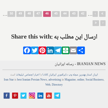
صفحه‌ها
…
…
50
49
48
47
46
45
44
43
42
Share this with: ارسال این مطلب به
Facebook
Twitter
Pinterest
LinkedIn
Telegram
Balatarin
Email
Share
IRANIAN NEWS - رسانه ایرانیان
ایران استار
بهترین
مجله
وب
دایرکتوری
ایرانیان کانادا
با
اخبار
اجتماعی
تبلیغات
است
Iran Star
is
best Iranian Persian
News
,
advertising
in
Magazine
,
online
,
Social Business
,
Web
,
Directory