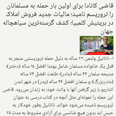
قاضی کانادا برای اولین بار حمله به مسلمانان
را تروریسم نامید؛ مالیات جدید فروش املاک
در بریتیش کلمبیا؛ کشف گرسنه‌ترین سیاهچاله
جهان
۱- ناتانیل ولتمن، ۲۳ ساله به دلیل حمله تروریستی منجر به
قتل یک خانواده مسلمان شامل یومنا افضل ۱۵ ساله (دختر)؛
مدیحه سلمان ۴۴ ساله (مادر)؛ طلعت افضل ۷۴ ساله
(مادربزرگ)؛ و سلمان افضل ۴۶ ساله (پدر) در شهر لندن
انتاریو با زیر گرفتن آنها با وانت خود؛ به زندان می‌رود. قاضی
این حمله را نمونه‌ای مثل آنچه در کتاب درسی به عنوان
تروریسم نامیده می‌شود خواند. ناتانیل بطور خودکار به
حبس ابد بدون هیچ شانسی برای آزادی مشروط به مدت ۲۵