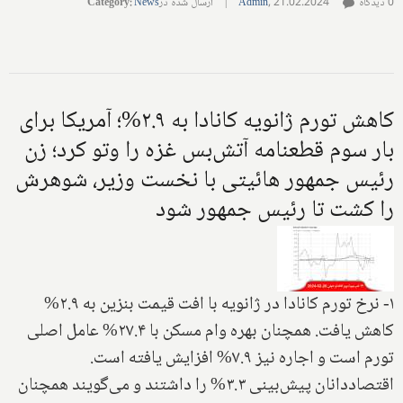
0 دیدگاه
21.02.2024
,
Admin
|
ارسال شده در
News
:
Category
کاهش تورم ژانویه کانادا به ۲.۹%؛ آمریکا برای
بار سوم قطعنامه آتش‌بس غزه را وتو کرد؛ زن
رئیس جمهور هائیتی با نخست وزیر، شوهرش
را کشت تا رئیس جمهور شود
۱- نرخ تورم کانادا در ژانویه با افت قیمت بنزین به ۲.۹%
کاهش یافت. همچنان بهره وام مسکن با ۲۷.۴% عامل اصلی
تورم است و اجاره نیز ۷.۹% افزایش یافته است.
اقتصاددانان پیش‌بینی ۳.۳% را داشتند و می‌گویند همچنان