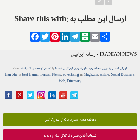
Share this with: ارسال این مطلب به
Facebook
Twitter
Pinterest
LinkedIn
Telegram
Balatarin
Email
Share
IRANIAN NEWS - رسانه ایرانیان
ایران استار
بهترین
مجله
وب
دایرکتوری
ایرانیان کانادا
با
اخبار
اجتماعی
تبلیغات
است
Iran Star
is
best Iranian Persian
News
,
advertising
in
Magazine
,
online
,
Social Business
,
Web
,
Directory
روزنامه
معتبر، متنوع، حرفه‌ای، بدون گرایش
تبلیغات آنلاین
فیس‌بوک، گوگل، تلگرام، ویدئو