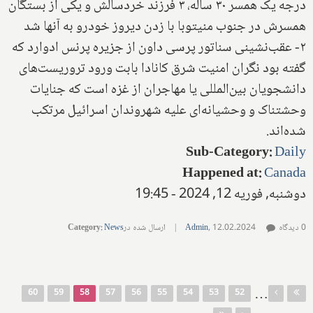
درجه یک همسر ۳۰ ساله، ۳ فرزند خردسالش و یکی از بستگان
همسرش در جنوب منیتوبا با زدن دیروز خودرو به آنها شد
۲- عقب‌نشینی سناتور پرسی داون از جزیره پرنس ادوارد که
گفته بود نگران امنیت شرق کانادا بابت ورود تروریست‌های
دانشجویان بین‌المللی یا مهاجران از غزه است که جنایات
وحشتناک و وحشیانه‌ای علیه شهروندان اسرائیل مرتکب
شده‌اند.
Sub-Category
:
Daily
Happened at
:
Canada
دوشنبه, فوریه 12, 2024 - 19:45
0 دیدگاه
12.02.2024
,
Admin
|
ارسال شده در
News
:
Category
صفحه‌ها
…
60
59
58
57
56
55
54
53
52