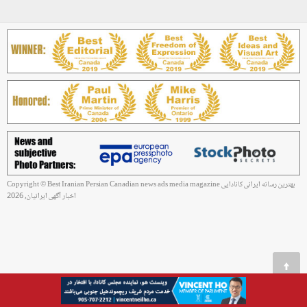
Copyright © Best Iranian Persian Canadian news ads media magazine بهترین رسانه ایرانی کانادایی
اخبار آگهی ایرانیان, 2026