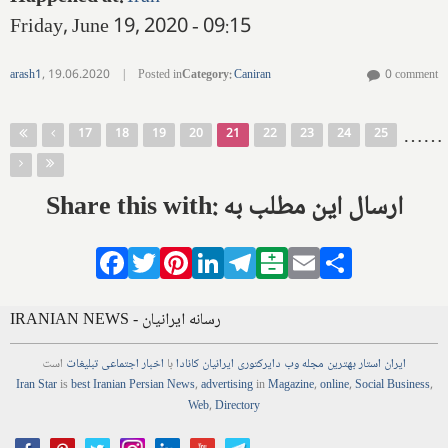
Friday, June 19, 2020 - 09:15
arash1
,
19.06.2020
|
Posted in
Category
:
Caniran
0 comment
Pages
…
…
17
18
19
20
21
22
23
24
25
Share this with: ارسال این مطلب به
Facebook
Twitter
Pinterest
LinkedIn
Telegram
Balatarin
Email
Share
IRANIAN NEWS - رسانه ایرانیان
ایران استار
بهترین
مجله
وب
دایرکتوری
ایرانیان کانادا
با
اخبار
اجتماعی
تبلیغات
است
Iran Star
is
best Iranian Persian
News
,
advertising
in
Magazine
,
online
,
Social Business
,
Web
,
Directory