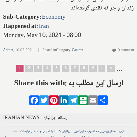
زندان و جرائم نقدی گرفته‌اند.
Sub-Category
:
Economy
Happened at
:
Iran
Monday, May 10, 2021 - 08:00
Admin
,
10.05.2021
|
Posted in
Category
:
Caniran
0 comment
Pages
…
1
2
3
4
5
6
7
8
9
Share this with: ارسال این مطلب به
Facebook
Twitter
Pinterest
LinkedIn
Telegram
Balatarin
Email
Share
IRANIAN NEWS - رسانه ایرانیان
ایران استار
بهترین
مجله
وب
دایرکتوری
ایرانیان کانادا
با
اخبار
اجتماعی
تبلیغات
است