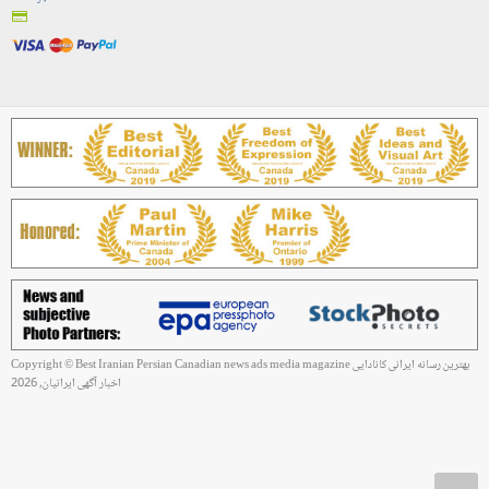
Copyright © Best Iranian Persian Canadian news ads media magazine بهترین رسانه ایرانی کانادایی
اخبار آگهی ایرانیان, 2026