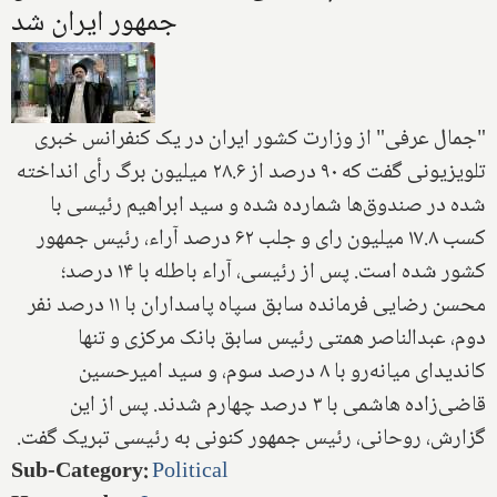
جمهور ایران شد
"جمال عرفی" از وزارت کشور ایران در یک کنفرانس خبری
تلویزیونی گفت که ۹۰ درصد از ۲۸.۶ میلیون برگ رأی انداخته
شده در صندوق‌ها شمارده شده و سید ابراهیم رئیسی با
کسب ۱۷.۸ میلیون رای و جلب ۶۲ درصد آراء، رئیس جمهور
کشور شده است. پس از رئیسی، آراء باطله با ۱۴ درصد؛
محسن رضایی فرمانده سابق سپاه پاسداران با ۱۱ درصد نفر
دوم، عبدالناصر همتی رئیس سابق بانک مرکزی و تنها
کاندیدای میانه‌رو با ۸ درصد سوم، و سید امیرحسین
قاضی‌زاده هاشمی با ۳ درصد چهارم شدند. پس از این
گزارش، روحانی، رئیس جمهور کنونی به رئیسی تبریک گفت.
Sub-Category
:
Political