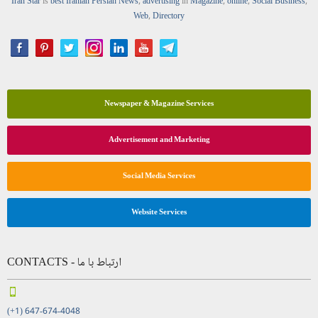
Iran Star
is
best Iranian Persian
News
,
advertising
in
Magazine
,
online
,
Social Business
,
Web
,
Directory
Newspaper & Magazine Services
Advertisement and Marketing
Social Media Services
Website Services
CONTACTS - ارتباط با ما
(+1) 647-674-4048