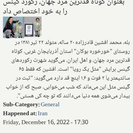
بعنوان کوتاه قدترین مرد جهان، رکورد گینس
را به خود اختصاص داد
بله، محمد افشین قادرزاده ۲۰ ساله، متولد ۲۲ تیر ۱۳۸۱ در
روستای "خورخوره بوکان" استان آذربایجان غربی، کوتاه
قدترین مرد جهان، و اهل ایران، می‌گوید شهرت رکوردهای
گینس برایش "مثل یک رویا" است. افشین که فقط ۶۵
سانتیمتر یا ۲ فوت و ۱.۶ اینچ قد دارد می‌گوید: "ثبت در
گینس مثل این می‌ماند که شب می‌خوابی، صبح که از خواب
بیدار می‌شوی همه دنیا می‌دانند که تو چه کی هستی".
Sub-Category
:
General
Happened at
:
Iran
Friday, December 16, 2022 - 17:30