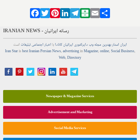
Facebook
Twitter
Pinterest
LinkedIn
Telegram
Balatarin
Email
Share
IRANIAN NEWS - رسانه ایرانیان
ایران استار
بهترین
مجله
وب
دایرکتوری
ایرانیان کانادا
با
اخبار
اجتماعی
تبلیغات
است
Iran Star
is
best Iranian Persian
News
,
advertising
in
Magazine
,
online
,
Social Business
,
Web
,
Directory
Newspaper & Magazine Services
Advertisement and Marketing
Social Media Services