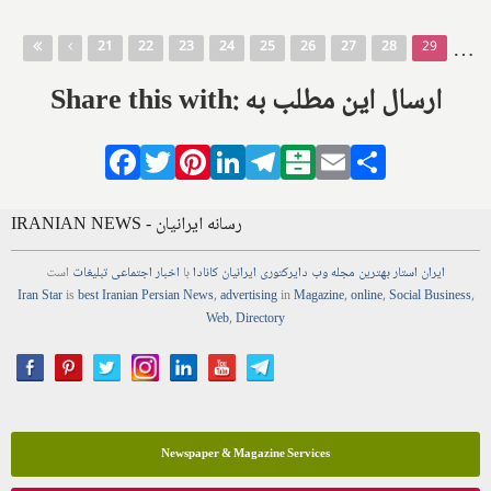
Pages
…
21
22
23
24
25
26
27
28
29
Share this with: ارسال این مطلب به
Facebook
Twitter
Pinterest
LinkedIn
Telegram
Balatarin
Email
Share
IRANIAN NEWS - رسانه ایرانیان
ایران استار
بهترین
مجله
وب
دایرکتوری
ایرانیان کانادا
با
اخبار
اجتماعی
تبلیغات
است
Iran Star
is
best Iranian Persian
News
,
advertising
in
Magazine
,
online
,
Social Business
,
Web
,
Directory
Newspaper & Magazine Services