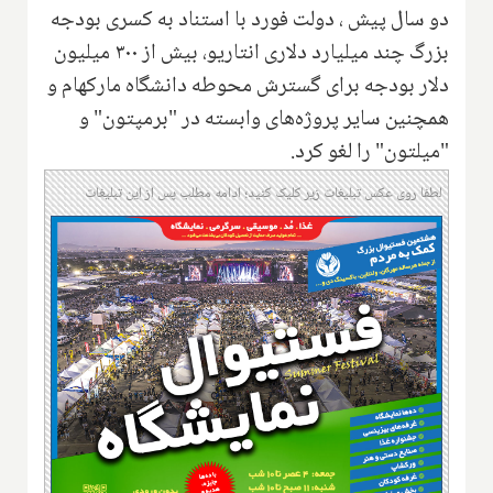
دو سال پیش ، دولت فورد با استناد به کسری بودجه
بزرگ چند میلیارد دلاری انتاریو، بیش از ۳۰۰ میلیون
دلار بودجه برای گسترش محوطه دانشگاه مارکهام و
همچنین سایر پروژه‌های وابسته در "برمپتون" و
"میلتون" را لغو کرد.
لطفا روی عکس تبلیغات زیر کلیک کنید؛ ادامه مطلب پس از این تبلیغات