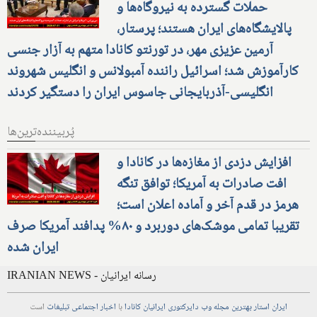
حملات گسترده به نیروگاه‌ها و
پالایشگاه‌های ایران هستند؛ پرستار،
آرمین عزیزی مهر، در تورنتو کانادا متهم به آزار جنسی
کارآموزش شد؛ اسرائیل راننده آمبولانس و انگلیس شهروند
انگلیسی-آذربایجانی جاسوس ایران را دستگیر کردند
پُربیننده‌ترین‌ها
افزایش دزدی از مغازه‌ها در کانادا و
افت صادرات به آمریکا؛ توافق تنگه
هرمز در قدم آخر و آماده اعلان است؛
تقریبا تمامی موشک‌های دوربرد و ۸۰% پدافند آمریکا صرف
ایران شده
IRANIAN NEWS - رسانه ایرانیان
ایران استار
بهترین
مجله
وب
دایرکتوری
ایرانیان کانادا
با
اخبار
اجتماعی
تبلیغات
است