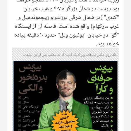
زیربنا خواهد داشت و میزبان ۴۲۰۰ دانشجو خواهد
بود درست در شمال بزرگراه ۴۰۷ و غرب خیابان
"کندی" (در شمال شرقی تورنتو و ریچموندهیل و
غرب مارکهام) واقع شده است. فاصله آن از ایستگاه
"گو" در خیابان "یونیون ویل" حدود ۱۰ دقیقه پیاده
خواهد بود.
لطفا روی عکس تبلیغات زیر کلیک کنید؛ ادامه مطلب پس از این تبلیغات