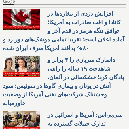
تازه‌ها
افزایش دزدی از مغازه‌ها در
کانادا و افت صادرات به آمریکا؛
توافق تنگه هرمز در قدم آخر و
آماده اعلان است؛ تقریبا تمامی موشک‌های دوربرد و
۸۰% پدافند آمریکا صرف ایران شده
دانمارک سربازی را ۳ برابر و
شاهدخت ۱۹ ساله را راهی
پادگان کرد؛ خشکسالی در آلمان،
آتش در یونان و بیماری گاوها در سوئیس؛ سود
وحشتناک شرکت‌های نفتی آمریکا از وضعیت
خاورمیانه
سی‌بی‌اس: آمریکا و اسرائیل در
تدارک حملات گسترده به