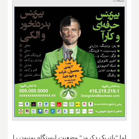
تبلیغات
اما "پاتریک دکروز" وضعیت ایستگاه یونیون را