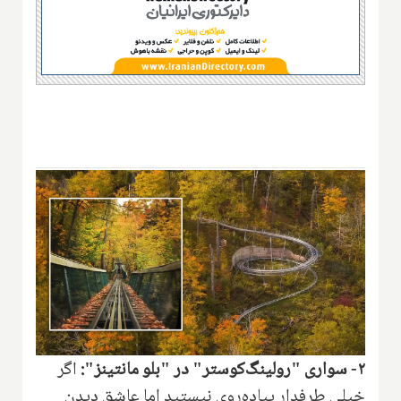
۲- سواری "رولینگ‌کوستر" در "بلو مانتینز":
اگر
خیلی طرفدار پیاده‌روی نیستید اما عاشق دیدن