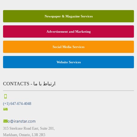
Newspaper & Magazine Services
Advertisement and Marketing
Social Media Services
Website Services
CONTACTS - ارتباط با ما
(+1) 647-674-4048
315 Steelcase Road East, Suite 201,
Markham, Ontario, L3R 2R5