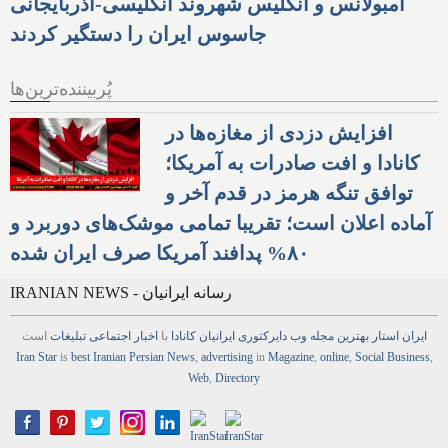
آمبولانس و انگلیس شهروند انگلیسی-آذربایجانی
جاسوس ایران را دستگیر کردند
پُربیننده‌ترین‌ها
افزایش دزدی از مغازه‌ها در
کانادا و افت صادرات به آمریکا؛
توافق تنگه هرمز در قدم آخر و
آماده اعلان است؛ تقریبا تمامی موشک‌های دوربرد و
۸۰% پدافند آمریکا صرف ایران شده
IRANIAN NEWS - رسانه ایرانیان
ایران استار
بهترین
مجله
وب
دایرکتوری
ایرانیان کانادا
با
اخبار
اجتماعی
تبلیغات
است
Iran Star
is
best Iranian Persian
News
,
advertising
in
Magazine
,
online
,
Social Business
,
Web
,
Directory