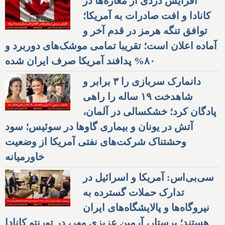
افزایش دزدی از مغازه‌ها در
کانادا و افت صادرات به آمریکا؛
توافق تنگه هرمز در قدم آخر و
آماده اعلان است؛ تقریبا تمامی موشک‌های دوربرد و
۸۰% پدافند آمریکا صرف ایران شده
دانمارک سربازی را ۳ برابر و
شاهدخت ۱۹ ساله را راهی
پادگان کرد؛ خشکسالی در آلمان،
آتش در یونان و بیماری گاوها در سوئیس؛ سود
وحشتناک شرکت‌های نفتی آمریکا از وضعیت
خاورمیانه
سی‌بی‌اس: آمریکا و اسرائیل در
تدارک حملات گسترده به
نیروگاه‌ها و پالایشگاه‌های ایران
هستند؛ پرستار، آرمین عزیزی مهر، در تورنتو کانادا