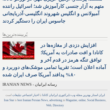
متهم به آزار جنسی کارآموزش شد؛ اسرائیل راننده
آمبولانس و انگلیس شهروند انگلیسی-آذربایجانی
جاسوس ایران را دستگیر کردند
پُربیننده‌ترین‌ها
افزایش دزدی از مغازه‌ها در
کانادا و افت صادرات به آمریکا؛
توافق تنگه هرمز در قدم آخر و
آماده اعلان است؛ تقریبا تمامی موشک‌های دوربرد و
۸۰% پدافند آمریکا صرف ایران شده
IRANIAN NEWS - رسانه ایرانیان
ایران استار
بهترین
مجله
وب
دایرکتوری
ایرانیان کانادا
با
اخبار
اجتماعی
تبلیغات
است
Iran Star
is
best Iranian Persian
News
,
advertising
in
Magazine
,
online
,
Social Business
,
Web
,
Directory