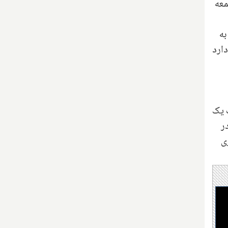
معه
به
ارد
ب یک
ر
ری