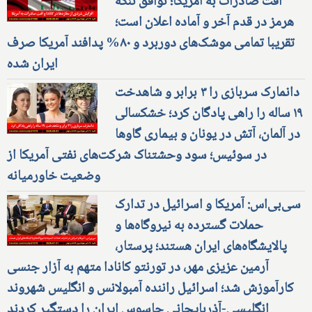
افت صادرات به آمریکا؛ توافق تنگه
هرمز در قدم آخر و آماده اعلان است؛
تقریبا تمامی موشک‌های دوربرد و ۸۰% پدافند آمریکا صرف
ایران شده
دانمارک سربازی را ۳ برابر و شاهدخت
۱۹ ساله را راهی پادگان کرد؛ خشکسالی
در آلمان، آتش در یونان و بیماری گاوها
در سوئیس؛ سود وحشتناک شرکت‌های نفتی آمریکا از
وضعیت خاورمیانه
سی‌بی‌اس: آمریکا و اسرائیل در تدارک
حملات گسترده به نیروگاه‌ها و
پالایشگاه‌های ایران هستند؛ پرستار،
آرمین عزیزی مهر، در تورنتو کانادا متهم به آزار جنسی
کارآموزش شد؛ اسرائیل راننده آمبولانس و انگلیس شهروند
انگلیسی-آذربایجانی جاسوس ایران را دستگیر کردند