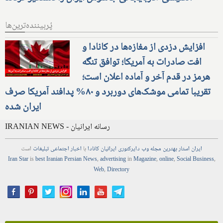
پُربیننده‌ترین‌ها
افزایش دزدی از مغازه‌ها در کانادا و
افت صادرات به آمریکا؛ توافق تنگه
هرمز در قدم آخر و آماده اعلان است؛
تقریبا تمامی موشک‌های دوربرد و ۸۰% پدافند آمریکا صرف
ایران شده
IRANIAN NEWS - رسانه ایرانیان
ایران استار
بهترین
مجله
وب
دایرکتوری
ایرانیان کانادا
با
اخبار
اجتماعی
تبلیغات
است
Iran Star
is
best Iranian Persian
News
,
advertising
in
Magazine
,
online
,
Social Business
,
Web
,
Directory