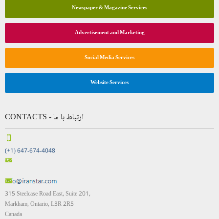
Newspaper & Magazine Services
Advertisement and Marketing
Social Media Services
Website Services
CONTACTS - ارتباط با ما
(+1) 647-674-4048
315 Steelcase Road East, Suite 201,
Markham, Ontario, L3R 2R5
Canada