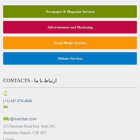
Newspaper & Magazine Services
Advertisement and Marketing
Social Media Services
Website Services
CONTACTS - ارتباط با ما
(+1) 647-674-4048
315 Steelcase Road East, Suite 201,
Markham, Ontario, L3R 2R5
Canada