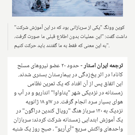
"کوین وونگ "یکی از سربازانی بود که در این آموزش شرکت
داشت گفت: "این عملیات بدون اطلاع قبلی ما صورت گرفت،
به این معنی که فقط به ما گفتند باید حرکت کنیم".
ترجمه ایران استار -
‌حدود ۲۰ عضو نیروهای مسلح
کانادا در اثر یخ‌زدگی در بیمارستان بستری شدند.
این اتفاق پس از آن افتاد که یک تمرین نظامی
زمستانه در نزدیکی شهر "پتاواوا" انتاریو‌ و در آب و
هوای بسیار سرد انجام گرفت. در ۱۷و ۱۸ ژانویه
نزدیک به ۱۲۰ سرباز هنگ "رویال کندین‌ دراگون" در
یک آموزش ابتدایی زمستانه شرکت کردند؛ سربازان
واحدهای واکنش سریع "آی‌آر‌یو" ، صبح روز یک شنبه