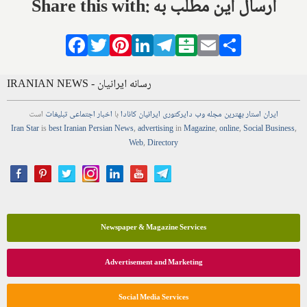
Share this with: ارسال این مطلب به
Facebook
Twitter
Pinterest
LinkedIn
Telegram
Balatarin
Email
Share
IRANIAN NEWS - رسانه ایرانیان
ایران استار
بهترین
مجله
وب
دایرکتوری
ایرانیان کانادا
با
اخبار
اجتماعی
تبلیغات
است
Iran Star
is
best Iranian Persian
News
,
advertising
in
Magazine
,
online
,
Social Business
,
Web
,
Directory
Newspaper & Magazine Services
Advertisement and Marketing
Social Media Services