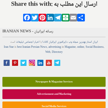
Share this with: ارسال این مطلب به
Facebook
Twitter
Pinterest
LinkedIn
Telegram
Balatarin
Email
Share
IRANIAN NEWS - رسانه ایرانیان
ایران استار
بهترین
مجله
وب
دایرکتوری
ایرانیان کانادا
با
اخبار
اجتماعی
تبلیغات
است
Iran Star
is
best Iranian Persian
News
,
advertising
in
Magazine
,
online
,
Social Business
,
Web
,
Directory
Newspaper & Magazine Services
Advertisement and Marketing
Social Media Services