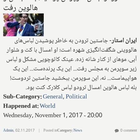
هالوین رفت
ایران استار-
جاستین ترودن به خاطر پوشیدن لباس‌های
هالووینی شگفت‌انگیزی شهره است؛ او امسال با کت و شلوار
آبی، موهای از کنار شانه زده، عینک کائوچویی مشکل و لباس
زیر سوپرمن به مجلس رفت... این یک پرنده‌ست... این یک
هواپیماست... نه، این سوپرمن، ببخشید جاستین تردوست!
بله لباس هالوین امسال ترودو لباس کلارک کنت بود.
Sub-Category
:
General
,
Political
Happened at
:
World
Wednesday, November 1, 2017 - 20:00
Admin
,
02.11.2017
|
Posted in
Category
:
News
0 comment