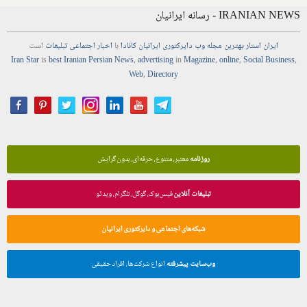
IRANIAN NEWS - رسانه ایرانیان
ایران استار
بهترین
مجله
وب
دایرکتوری
ایرانیان کانادا
با
اخبار
اجتماعی
تبلیغات
است
Iran Star
is
best Iranian Persian
News
,
advertising
in
Magazine
,
online
,
Social Business
,
Web
,
Directory
روزنامه
معتبر، متنوع، حرفه‌ای، بدون گرایش
تبلیغات آنلاین
فیس‌بوک، گوگل، تلگرام، ویدئو
شبکه‌های اجتماعی و دایرکتوری ایرانیان
وب‌سایت پیشرفته
انواع شرکت‌ها، افراد حقیقی