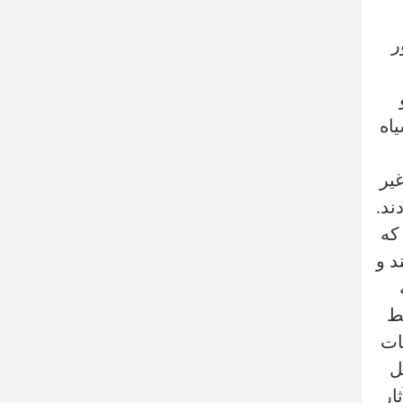
ر
یاه
یر
ند.
که
د و
بط
ات
اقل
ار