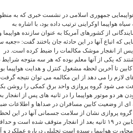
هواپیمایی جمهوری اسلامی در نشست خبری که به منظو
یاه هواپیما اوکراینی ترتیب داده بود، با اشاره به
یندگانی از کشورهای آمریکا به عنوان سازنده هواپیما و
ی که اتباع آنها در این حادثه جان باختند گفت: «جعبه س
ه صدای درون کابین تا ۱۹ ثانیه پس از انفجار موشک مکالمات را ضبط کرده است. در
تند که یکی از آنها معلم بوده که هر سه متوجه شرایط غ
ابین تا آخرین لحظه مشغول کنترل و هدایت هواپیما بود
ی لازم را می دهد از این مکالمه می توان نتیجه گرفت 
عث می شود گروه پروازی واحد برق کمکی را روشن بکن
هر دو موتور هواپیما را در ثانیه های پس از انفجار به
انه ای از وضعیت کابین مسافران در صداها و اطلاعات ض
گروه پروازی نشان از سلامت جسمانی آنها در این لحظ
بوده است. با توجه به اینکه ضبط صدای کابین در ۱۹ ثانیه بعد از انفجار متوقف شده است و حد
ه مجاورت هواپیما رسیده است تحلیلی درباره عملکرد و آث