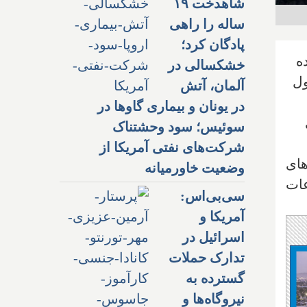
شاهدخت ۱۹
ساله را راهی
پادگان کرد؛
ه
خشکسالی در
ول
آلمان، آتش
در یونان و بیماری گاوها در
ی
سوئیس؛ سود وحشتناک
شرکت‌های نفتی آمریکا از
های
وضعیت خاورمیانه
عات
سی‌بی‌اس:
آمریکا و
اسرائیل در
تدارک حملات
گسترده به
نیروگاه‌ها و