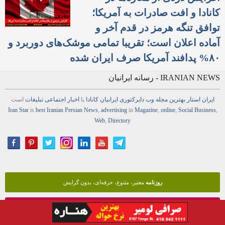
کانادا و افت صادرات به آمریکا؛
توافق تنگه هرمز در قدم آخر و
آماده اعلان است؛ تقریبا تمامی موشک‌های دوربرد و
۸۰% پدافند آمریکا صرف ایران شده
IRANIAN NEWS - رسانه ایرانیان
ایران استار
بهترین
مجله
وب
دایرکتوری
ایرانیان کانادا
با
اخبار
اجتماعی
تبلیغات
است
Iran Star
is
best Iranian Persian
News
,
advertising
in
Magazine
,
online
,
Social Business
,
Web
,
Directory
روزنامه
معتبر، متنوع، حرفه‌ای، بدون گرایش
تبلیغات آنلاین
فیس‌بوک، گوگل، تلگرام، ویدئو