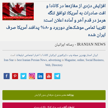
افزایش دزدی از مغازه‌ها در کانادا و
افت صادرات به آمریکا؛ توافق تنگه
هرمز در قدم آخر و آماده اعلان است؛
تقریبا تمامی موشک‌های دوربرد و ۸۰% پدافند آمریکا صرف
ایران شده
IRANIAN NEWS - رسانه ایرانیان
ایران استار
بهترین
مجله
وب
دایرکتوری
ایرانیان کانادا
با
اخبار
اجتماعی
تبلیغات
است
Iran Star
is
best Iranian Persian
News
,
advertising
in
Magazine
,
online
,
Social Business
,
Web
,
Directory
روزنامه
معتبر، متنوع، حرفه‌ای، بدون گرایش
تبلیغات آنلاین
فیس‌بوک، گوگل، تلگرام، ویدئو