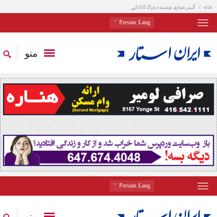
خانه
آلیس مونرو، نویسنده بزرگ کانادایی
: Persian
Lang
منو
: Persian
Lang
منو