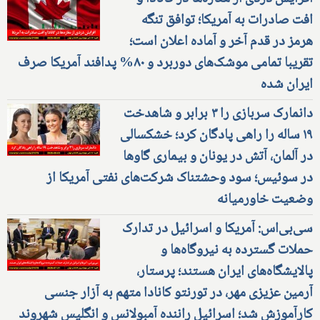
افت صادرات به آمریکا؛ توافق تنگه
هرمز در قدم آخر و آماده اعلان است؛
تقریبا تمامی موشک‌های دوربرد و ۸۰% پدافند آمریکا صرف
ایران شده
دانمارک سربازی را ۳ برابر و شاهدخت
۱۹ ساله را راهی پادگان کرد؛ خشکسالی
در آلمان، آتش در یونان و بیماری گاوها
در سوئیس؛ سود وحشتناک شرکت‌های نفتی آمریکا از
وضعیت خاورمیانه
سی‌بی‌اس: آمریکا و اسرائیل در تدارک
حملات گسترده به نیروگاه‌ها و
پالایشگاه‌های ایران هستند؛ پرستار،
آرمین عزیزی مهر، در تورنتو کانادا متهم به آزار جنسی
کارآموزش شد؛ اسرائیل راننده آمبولانس و انگلیس شهروند