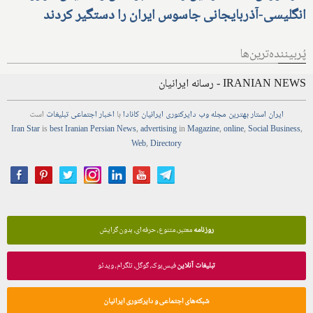
انگلیسی-آذربایجانی جاسوس ایران را دستگیر کردند
پُربیننده‌ترین‌ها
IRANIAN NEWS - رسانه ایرانیان
ایران استار
بهترین
مجله
وب
دایرکتوری
ایرانیان کانادا
با
اخبار
اجتماعی
تبلیغات
است
Iran Star
is
best Iranian Persian
News
,
advertising
in
Magazine
,
online
,
Social Business
,
Web
,
Directory
روزنامه
معتبر، متنوع، حرفه‌ای، بدون گرایش
تبلیغات آنلاین
فیس‌بوک، گوگل، تلگرام، ویدئو
شبکه‌های اجتماعی و دایرکتوری ایرانیان