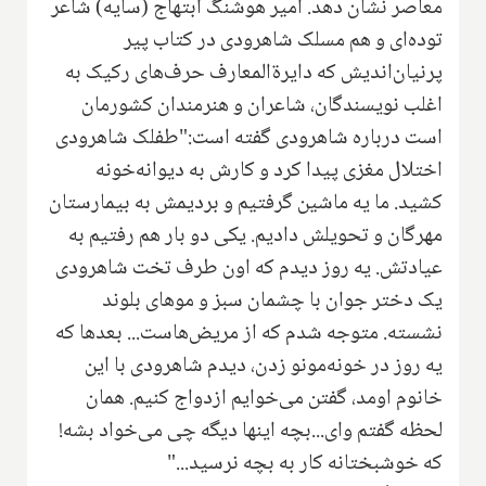
معاصر نشان دهد. امیر هوشنگ ابتهاج (سایه) شاعر
توده‌ای و هم مسلک شاهرودی در کتاب پیر
پرنیان‌اندیش که دایرة‌المعارف حرف‌های رکیک به
اغلب نویسندگان، شاعران و هنرمندان کشورمان
است درباره شاهرودی گفته است:"طفلک شاهرودی
اختلال مغزی پیدا کرد و کارش به دیوانه‌خونه
کشید. ما یه ماشین گرفتیم و بردیمش به بیمارستان
مهرگان و تحویلش دادیم. یکی دو بار هم رفتیم به
عیادتش. یه روز دیدم که اون طرف تخت شاهرودی
یک دختر جوان با چشمان سبز و موهای بلوند
نشسته. متوجه شدم که از مریض‌هاست... بعد‌ها که
یه روز در خونه‌مونو زدن، دیدم شاهرودی با این
خانوم اومد، گفتن می‌خوایم ازدواج کنیم. همان
‌لحظه گفتم وای...بچه اینها دیگه چی می‌خواد بشه!
که خوشبختانه کار به بچه نرسید..."