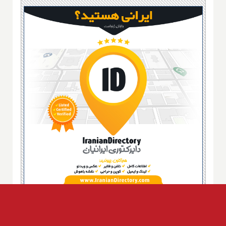
M.P. Ho:
Well, that's a wonderful question