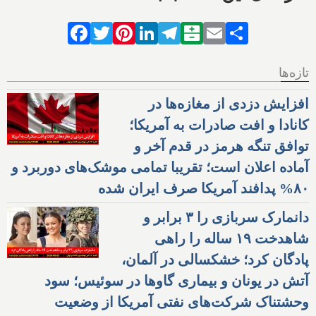
افزایش دزدی از مغازه‌ها در
کانادا و افت صادرات به آمریکا؛
توافق تنگه هرمز در قدم آخر و
آماده اعلان است؛ تقریبا تمامی موشک‌های دوربرد و
۸۰% پدافند آمریکا صرف ایران شده
دانمارک سربازی را ۳ برابر و
شاهدخت ۱۹ ساله را راهی
پادگان کرد؛ خشکسالی در آلمان،
آتش در یونان و بیماری گاوها در سوئیس؛ سود
وحشتناک شرکت‌های نفتی آمریکا از وضعیت
خاورمیانه
سی‌بی‌اس: آمریکا و اسرائیل در
تدارک حملات گسترده به
نیروگاه‌ها و پالایشگاه‌های ایران