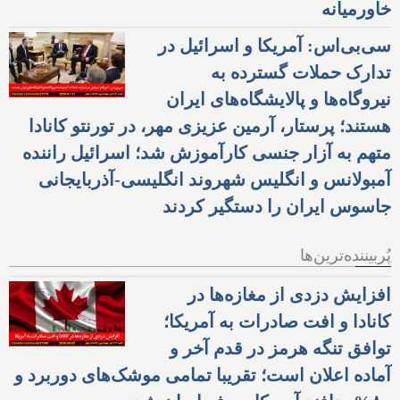
هستند؛ پرستار، آرمین عزیزی مهر، در تورنتو کانادا
متهم به آزار جنسی کارآموزش شد؛ اسرائیل راننده
آمبولانس و انگلیس شهروند انگلیسی-آذربایجانی
جاسوس ایران را دستگیر کردند
پُربیننده‌ترین‌ها
افزایش دزدی از مغازه‌ها در
کانادا و افت صادرات به آمریکا؛
توافق تنگه هرمز در قدم آخر و
آماده اعلان است؛ تقریبا تمامی موشک‌های دوربرد و
۸۰% پدافند آمریکا صرف ایران شده
IRANIAN NEWS - رسانه ایرانیان
ایران استار
بهترین
مجله
وب
دایرکتوری
ایرانیان کانادا
با
اخبار
اجتماعی
تبلیغات
است
Iran Star
is
best Iranian Persian
News
,
advertising
in
Magazine
,
online
,
Social Business
,