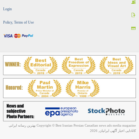
Copyright © Best Iranian Persian Canadian news ads media magazine بهترین رسانه ایرانی
کانادایی اخبار آگهی ایرانیان, 2026