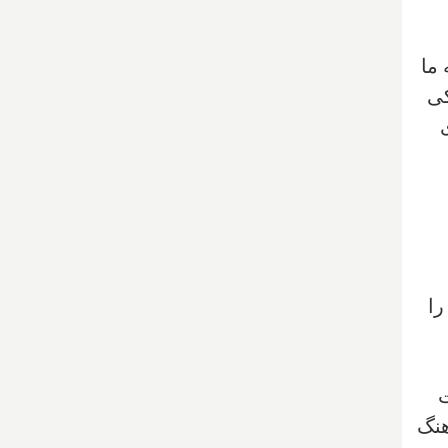
 ما
کی
س را
ت
هنگ