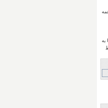
همه
به
ط