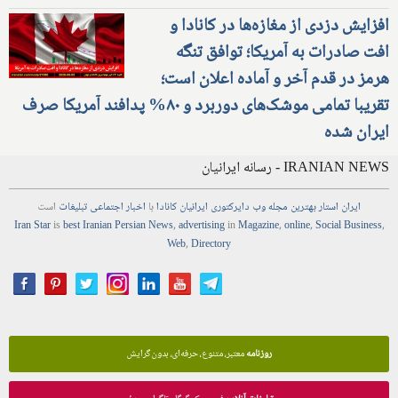
افزایش دزدی از مغازه‌ها در کانادا و
افت صادرات به آمریکا؛ توافق تنگه
هرمز در قدم آخر و آماده اعلان است؛
تقریبا تمامی موشک‌های دوربرد و ۸۰% پدافند آمریکا صرف
ایران شده
IRANIAN NEWS - رسانه ایرانیان
ایران استار
بهترین
مجله
وب
دایرکتوری
ایرانیان کانادا
با
اخبار
اجتماعی
تبلیغات
است
Iran Star
is
best Iranian Persian
News
,
advertising
in
Magazine
,
online
,
Social Business
,
Web
,
Directory
روزنامه
معتبر، متنوع، حرفه‌ای، بدون گرایش