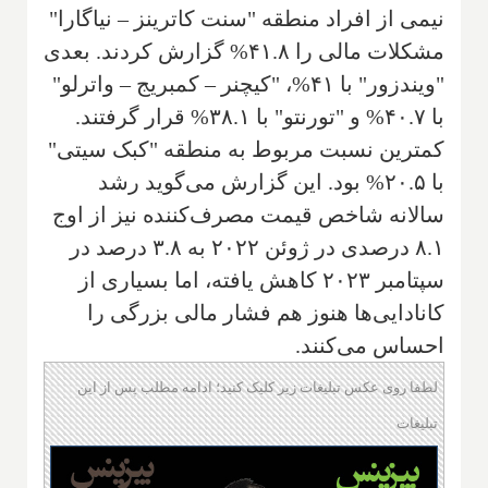
نیمی از افراد منطقه "سنت کاترینز – نیاگارا"
مشکلات مالی را ۴۱.۸% گزارش کردند. بعدی
"ویندزور" با ۴۱%، "کیچنر – کمبریج – واترلو"
با ۴۰.۷% و "تورنتو" با ۳۸.۱% قرار گرفتند.
کمترین نسبت مربوط به منطقه "کبک سیتی"
با ۲۰.۵% بود. این گزارش می‌گوید رشد
سالانه شاخص قیمت مصرف‌کننده نیز از اوج
۸.۱ درصدی در ژوئن ۲۰۲۲ به ۳.۸ درصد در
سپتامبر ۲۰۲۳ کاهش یافته، اما بسیاری از
کانادایی‌ها هنوز هم فشار مالی بزرگی را
احساس می‌کنند.
لطفا روی عکس تبلیغات زیر کلیک کنید؛ ادامه مطلب پس از این
تبلیغات