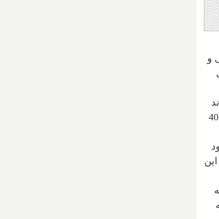
 و
د
‌
این
ه