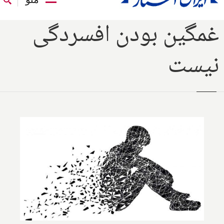
غمگین بودن افسردگی
نیست