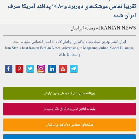
تقریبا تمامی موشک‌های دوربرد و ۸۰% پدافند آمریکا صرف
ایران شده
IRANIAN NEWS - رسانه ایرانیان
ایران استار
بهترین
مجله
وب
دایرکتوری
ایرانیان کانادا
با
اخبار
اجتماعی
تبلیغات
است
Iran Star
is
best Iranian Persian
News
,
advertising
in
Magazine
,
online
,
Social Business
,
Web
,
Directory
روزنامه
معتبر، متنوع، حرفه‌ای، بدون گرایش
تبلیغات آنلاین
فیس‌بوک، گوگل، تلگرام، ویدئو
شبکه‌های اجتماعی و دایرکتوری ایرانیان