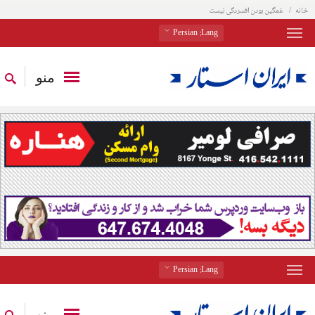
خانه
غمگین بودن افسردگی نیست
: Persian
Lang
منو
: Persian
Lang
منو