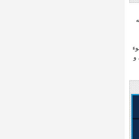
ه
وء
 و