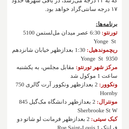
که به ۲۲ درجه می‌رسد، در باقی شهرها حدود
۱۷ درجه سانتی‌گراد خواهد بود.
برنامه‌ها:
تورنتو:
6:30 عصر میدان مل‌لستمن 5100
Yonge St
ریچموندهیل:
1:30 بعدازظهر خیابان شانزدهم
9350 Yonge St
مرکز شهر تورنتو:
مقابل مجلس، به یکشنبه
ساعت 1 موکول شد
ونکوور:
2 بعدازظهر ونکوور آرت گالری 750
Hornby
مونترال:
2 بعدازظهر دانشگاه مک‌گیل 845
Sherbrooke St W
کبک سیتی:
2 بعدازظهر فرمانت لو شاتو دو
فرانتک 1 Rue Saint-Louis